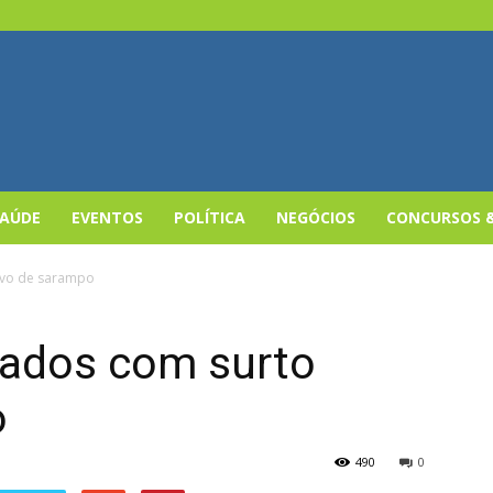
SAÚDE
EVENTOS
POLÍTICA
NEGÓCIOS
CONCURSOS 
tivo de sarampo
tados com surto
o
490
0