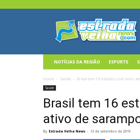
Estrada
Velha
News
NOTÍCIAS DA REGIÃO
ESPORTE
Home
Saúde
Brasil tem 16 estados com surto a
Saúde
Brasil tem 16 es
ativo de saramp
By
Estrada Velha News
-
13 de setembro de 2019