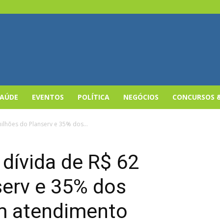
SAÚDE
EVENTOS
POLÍTICA
NEGÓCIOS
CONCURSOS 
ilhões do Planserv e 35% dos...
 dívida de R$ 62
serv e 35% dos
em atendimento