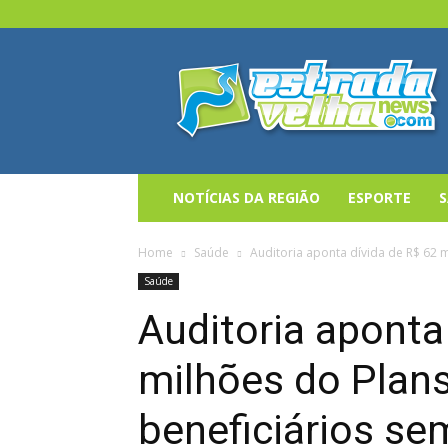
Estrada
Velha
News
NOTÍCIAS DA REGIÃO
ESPORTE
Home
Saúde
Auditoria aponta dívida de R$ 62 m
Saúde
Auditoria aponta
milhões do Plan
beneficiários s