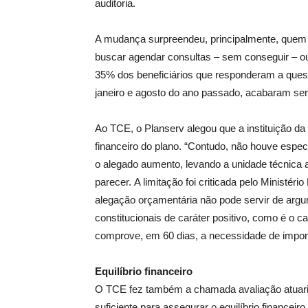
auditoria.
A mudança surpreendeu, principalmente, quem t
buscar agendar consultas – sem conseguir – ou
35% dos beneficiários que responderam a quest
janeiro e agosto do ano passado, acabaram sem
Ao TCE, o Planserv alegou que a instituição da c
financeiro do plano. “Contudo, não houve espe
o alegado aumento, levando a unidade técnica 
parecer. A limitação foi criticada pelo Ministéri
alegação orçamentária não pode servir de arg
constitucionais de caráter positivo, como é o ca
comprove, em 60 dias, a necessidade de impor 
Equilíbrio financeiro
O TCE fez também a chamada avaliação atuarial
suficiente para assegurar o equilíbrio financei