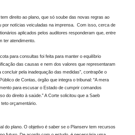
em direito ao plano, que só soube das novas regras ao
 por notícias veiculadas na imprensa. Com isso, cerca de
ionários aplicados pelos auditores responderam que, entre
 ter atendimento.
ota para consultas foi feita para manter o equilíbrio
cificação das causas e nem dos valores que representaram
a concluir pela inadequação das medidas”, contrapõe o
o Público de Contas, órgão que integra o tribunal: “A mera
umento para escusar o Estado de cumprir comandos
so do direito à saúde.” A Corte solicitou que a Saeb
teto orçamentário.
 do plano. O objetivo é saber se o Planserv tem recursos
ro no futuro. De acordo com o estudo, é necessária uma