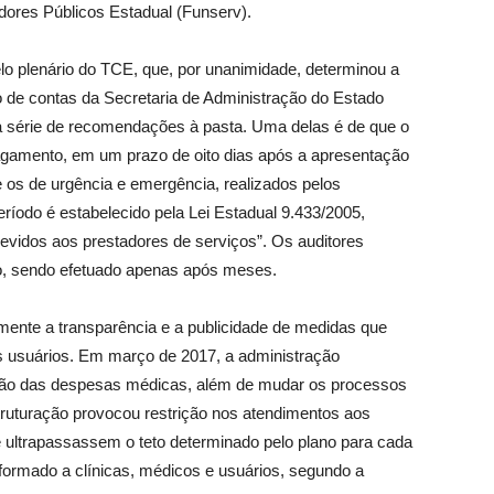
dores Públicos Estadual (Funserv).
lo plenário do TCE, que, por unanimidade, determinou a
 de contas da Secretaria de Administração do Estado
a série de recomendações à pasta. Uma delas é de que o
agamento, em um prazo de oito dias após a apresentação
e os de urgência e emergência, realizados pelos
ríodo é estabelecido pela Lei Estadual 9.433/2005,
 devidos aos prestadores de serviços”. Os auditores
no, sendo efetuado apenas após meses.
ente a transparência e a publicidade de medidas que
s usuários. Em março de 2017, a administração
ação das despesas médicas, além de mudar os processos
truturação provocou restrição nos atendimentos aos
e ultrapassassem o teto determinado pelo plano para cada
formado a clínicas, médicos e usuários, segundo a