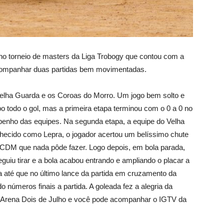
 no torneio de masters da Liga Trobogy que contou com a
companhar duas partidas bem movimentadas.
elha Guarda e os Coroas do Morro. Um jogo bem solto e
 todo o gol, mas a primeira etapa terminou com o 0 a 0 no
enho das equipes. Na segunda etapa, a equipe do Velha
nhecido como Lepra, o jogador acertou um belíssimo chute
o CDM que nada pôde fazer. Logo depois, em bola parada,
uiu tirar e a bola acabou entrando e ampliando o placar a
a até que no último lance da partida em cruzamento da
 números finais a partida. A goleada fez a alegria da
a Arena Dois de Julho e você pode acompanhar o IGTV da