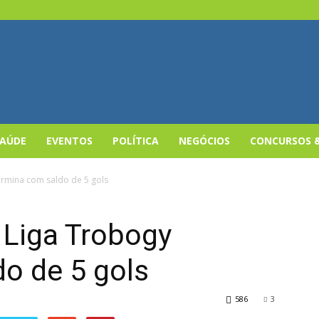
SAÚDE
EVENTOS
POLÍTICA
NEGÓCIOS
CONCURSOS 
rmina com saldo de 5 gols
 Liga Trobogy
o de 5 gols
586
3