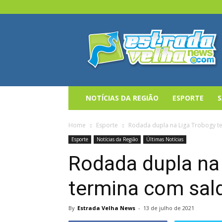
Estrada
Velha
News
NOTÍCIAS DA REGIÃO
ESPORTE
Home
Esporte
Rodada dupla na Liga Trobogy te
Esporte
Notícias da Região
Últimas Notícias
Rodada dupla na
termina com sald
By
Estrada Velha News
-
13 de julho de 2021